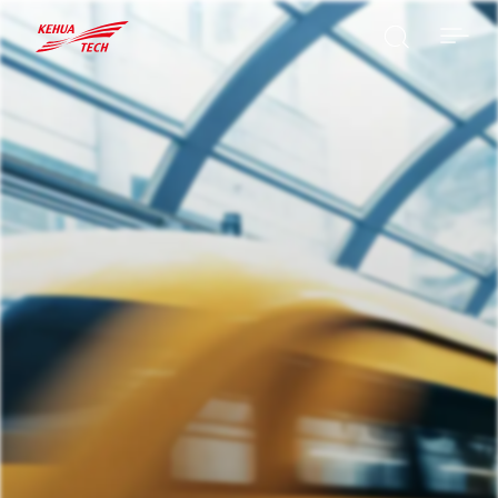

BUSCAR
