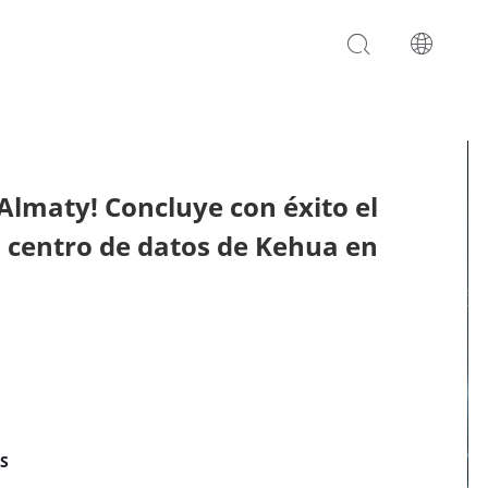



 Almaty! Concluye con éxito el
Kazakhstan
España
Italy
 centro de datos de Kehua en
BUSCAR
Русский
Español
Italiano
vable
Atención médica
Contáctenos
Centro de datos
S