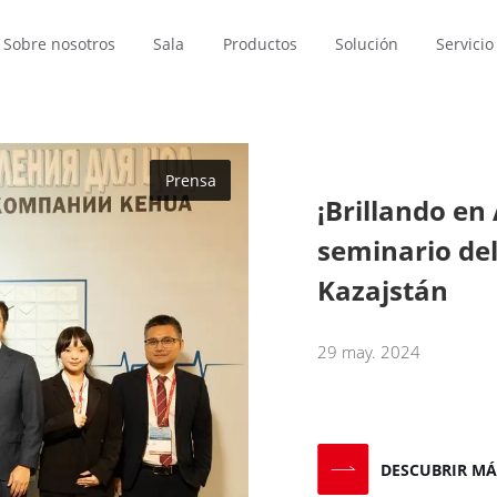
Sobre nosotros
Sala
Productos
Solución
Servicio
Prensa
¡Brillando en
France
Brasil
Polska
seminario del
Français
Português
Polski
Kazajstán
29 may. 2024
encia crítica
Dónde comprar
Finanzas
Centro de datos
Transporte
Soporte técnico
Energía reno
DESCUBRIR MÁ