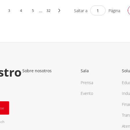
...
Saltar a
Página
3
4
5
32
stro
Sobre nosotros
Sala
Sol
Prensa
Edu
Evento
Indu
Fina
rse
Tran
ech
Ate