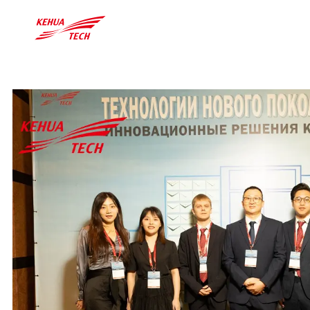
中文
Global
Deutschland

中文
English
Deutsch
Educación
Descargar
Industria
Pot