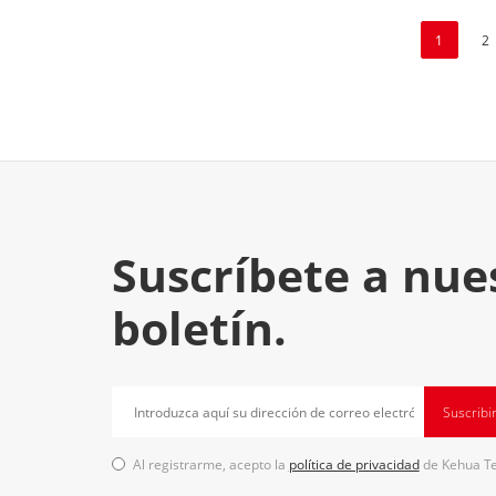
1
2
Suscríbete a nue
boletín.
Suscribi
Al registrarme, acepto la
política de privacidad
de Kehua T