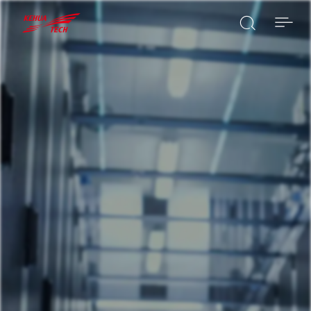

BUSCAR
