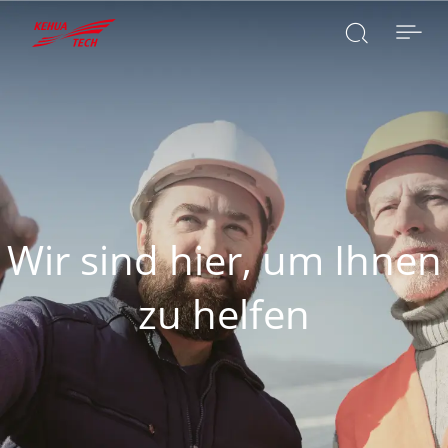

SUCHE

Wir sind hier, um Ihnen
zu helfen