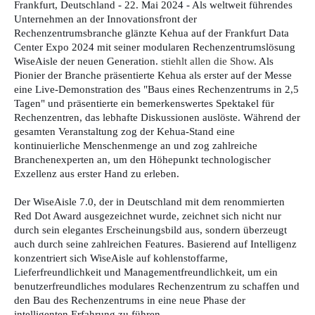
Frankfurt, Deutschland - 22. Mai 2024 - Als weltweit führendes
Unternehmen an der Innovationsfront der
Rechenzentrumsbranche glänzte Kehua auf der Frankfurt Data
Center Expo 2024 mit seiner modularen Rechenzentrumslösung
WiseAisle der neuen Generation.
stiehlt allen die Show
. Als
Pionier der Branche präsentierte Kehua als erster auf der Messe
eine Live-Demonstration des "Baus eines Rechenzentrums in 2,5
Tagen" und präsentierte ein bemerkenswertes Spektakel für
Rechenzentren, das lebhafte Diskussionen auslöste. Während der
gesamten Veranstaltung zog der Kehua-Stand eine
kontinuierliche Menschenmenge an und zog zahlreiche
Branchenexperten an, um den Höhepunkt technologischer
Exzellenz aus erster Hand zu erleben.
Der WiseAisle 7.0, der in Deutschland mit dem renommierten
Red Dot Award ausgezeichnet wurde, zeichnet sich nicht nur
durch sein elegantes Erscheinungsbild aus, sondern überzeugt
auch durch seine zahlreichen Features. Basierend auf Intelligenz
konzentriert sich WiseAisle auf kohlenstoffarme,
Lieferfreundlichkeit und Managementfreundlichkeit, um ein
benutzerfreundliches modulares Rechenzentrum zu schaffen und
den Bau des Rechenzentrums in eine neue Phase der
intelligenten Erfahrung zu führen.