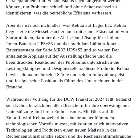
Geräteparameter und Schalterstatus leicht abgerufen werden
können, um Probleme schnell und ohne Seitenwechsel zu
identifizieren, was die betriebliche Effizienz verbessert.
Aber das ist noch nicht alles, was Kehua auf Lager hat. Kehua
begeisterte die Messebesucher auch mit seiner Präsentation von
Starprodukten, darunter die All-in-One-Lösung für Lithium-
Ionen-Batterien UPS+S3 und das modulare Lithium-Ionen-
Batteriesystem der Serie MR33 UPS+S3 und so weiter. Der
anhaltende Applaus auf der Ausstellungsfläche und die
beeindruckten Reaktionen des Publikums unterstrichen die
Leistungsfähigkeit und Designexzellenz dieser Produkte. Kehua
bewies einmal mehr seine Stärke und seinen Innovationsgeist
und festigte seine Position als führendes Unternehmen in der
Branche.
Während der Vorhang für die DCW Frankfurt 2024 fällt, bedankt
sich Kehua herzlich bei allen Besuchern für ihre überwältigende
Unterstützung und ihren Enthusiasmus. Mit Blick auf die
Zukunft wird Kehua weiterhin seine branchenführenden
technologischen Vorteile nutzen, mit kontinuierlich innovativen
Technologien und Produkten einen neuen Maßstab in der
Rechenzentrumsbranche setzen und die Rechenzentrumsbranche