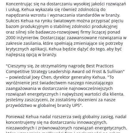
Koncentrując się na dostarczaniu wysokiej jakości rozwiązań
i usług, Kehua wykazała się również zdolnością do
napędzania wzrostu i wyznaczania standardów w branży.
Sukces Kehua na rynku światowym można przypisać pięciu
bazom produkcyjnym o stabilnej zdolności produkcyjnej
oraz silnej sile badawczo-rozwojowej firmy liczącej ponad
2000 inżynierów. Dostarczając zaawansowane rozwiązania w
zakresie zasilania, które spełniają zmieniające się potrzeby
krytycznych aplikacji, Kehua będzie dążyć do tego, aby być
najlepszą opcją w branży.
"Cieszymy się, że otrzymaliśmy nagrodę Best Practices
Competitive Strategy Leadership Award od Frost & Sullivan"
– powiedział Joey Chen, dyrektor generalny Kehua. "To
wyróżnienie jest świadectwem naszego nieustającego
zaangażowania w dostarczanie najnowocześniejszych
rozwiązań energetycznych i najwyższej wartości dla klienta.
Jesteśmy zaszczyceni, że zostaliśmy docenieni za nasze
przywództwo w globalnej branży UPS".
Ponieważ Kehua nadal rozszerza swój globalny zasięg, nadal
koncentrujemy się na dostarczaniu innowacyjnych,
niezawodnych i zrównoważonych rozwiązań energetycznych,