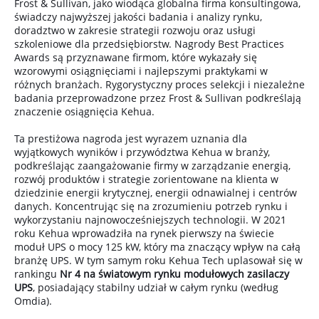
Frost & Sullivan, jako wiodąca globalna firma konsultingowa,
świadczy najwyższej jakości badania i analizy rynku,
doradztwo w zakresie strategii rozwoju oraz usługi
szkoleniowe dla przedsiębiorstw. Nagrody Best Practices
Awards są przyznawane firmom, które wykazały się
wzorowymi osiągnięciami i najlepszymi praktykami w
różnych branżach. Rygorystyczny proces selekcji i niezależne
badania przeprowadzone przez Frost & Sullivan podkreślają
znaczenie osiągnięcia Kehua.
Ta prestiżowa nagroda jest wyrazem uznania dla
wyjątkowych wyników i przywództwa Kehua w branży,
podkreślając zaangażowanie firmy w zarządzanie energią,
rozwój produktów i strategie zorientowane na klienta w
dziedzinie energii krytycznej, energii odnawialnej i centrów
danych. Koncentrując się na zrozumieniu potrzeb rynku i
wykorzystaniu najnowocześniejszych technologii. W 2021
roku Kehua wprowadziła na rynek pierwszy na świecie
moduł UPS o mocy 125 kW, który ma znaczący wpływ na całą
branżę UPS. W tym samym roku Kehua Tech uplasował się w
rankingu
Nr 4 na światowym rynku modułowych zasilaczy
UPS
, posiadający stabilny udział w całym rynku (według
Omdia).