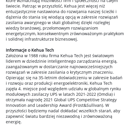
które wzmacniają możliwości firm i społeczności na całym
świecie. Patrząc w przyszłość, Kehua jest więcej niż
entuzjastycznie nastawiona do rozwijania naszej ścieżki i
dążenia do stania się wiodącą opcją w zakresie rozwiązań
zasilania awaryjnego w skali globalnej dzięki rozległej
wiedzy branżowej, przełomowym rozwiązaniom
energetycznym, konsekwentnym zrównoważonym praktykom
i solidnej infrastrukturze biznesowej.
Informacje o Kehua Tech
Założona w 1988 roku firma Kehua Tech jest światowym
liderem w dziedzinie inteligentnego zarządzania energią,
zaangażowanym w dostarczanie najnowocześniejszych
rozwiązań w zakresie zasilania o krytycznym znaczeniu.
Opierając się na 35-letnim doświadczeniu w zakresie badań
i rozwoju oraz produkcji energoelektroniki, Kehua Tech
zajęła 4. miejsce pod względem udziału w globalnym rynku
modułowych zasilaczy UPS w latach 2021-2022 (Omdia) i
otrzymała nagrodę 2021 Global UPS Competitive Strategy
Innovation and Leadership Award (Frost&Sullivan). W
przyszłości będziemy nadal dokładać wszelkich starań, aby
zapewnić światu bardziej niezawodną i zrównoważoną
energię.