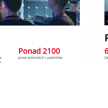
Ponad 2100
Za
w
praw autorskich i patentów
h