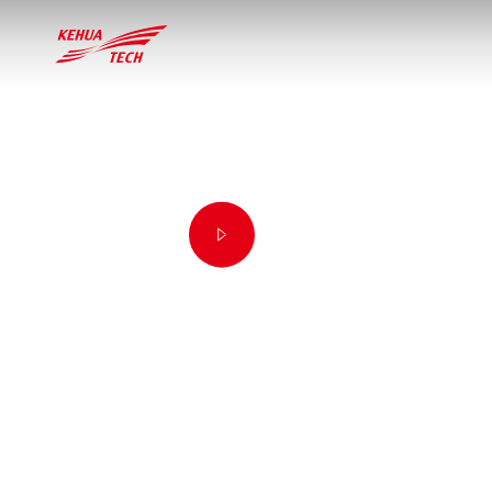
Wiodący dostawca rozwiązań energet
na giełdzie została odnotowana w 20
zapewniania każdemu bezpiecznej, eko
wizję zostania wiodącym na świecie
ochrony zasilania i oszczędzania ener
中文
Global
Deutschland

中文
English
Deutsch
Edukacja
Pobierać
Przemysł
Mo