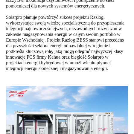
szczytów, modulacja częstotliwości i podłączenie do sieci
pomocniczej dla nowych systemów energetycznych.
Solarpro planuje powtórzyć sukces projektu Razlog,
wykorzystując swoją wiedzę specjalistyczną do przyspieszenia
integracji najnowocześniejszych, niezawodnych rozwiązań w
zakresie magazynowania energii w całym swoim portfolio w
Europie Wschodniej. Projekt Razlog BESS stanowi precedens
dla przyszłości sektora energii odnawialnej w regionie i
podkreśla kluczową rolę, jaką mogą odegrać najwyższej klasy
innowacje PCS firmy Kehua oraz biegłość Solarpro w
projektach energii hybrydowej w umożliwieniu płynnej
integracji energii słonecznej i magazynowania energii.