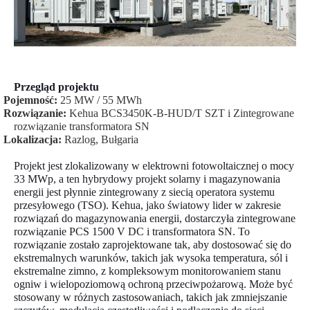
Przegląd projektu
·
Pojemność:
25 MW / 55 MWh
·
Rozwiązanie:
Kehua BCS3450K-B-HUD/T SZT i
Zintegrowane
rozwiązanie transformatora SN
·
Lokalizacja:
Razlog, Bułgaria
Projekt jest zlokalizowany w elektrowni fotowoltaicznej o mocy
33 MWp, a ten hybrydowy projekt solarny i magazynowania
energii jest płynnie zintegrowany z siecią operatora systemu
przesyłowego (TSO). Kehua, jako światowy lider w zakresie
rozwiązań do magazynowania energii, dostarczyła zintegrowane
rozwiązanie PCS 1500 V DC i transformatora SN. To
rozwiązanie zostało zaprojektowane tak, aby dostosować się do
ekstremalnych warunków, takich jak wysoka temperatura, sól i
ekstremalne zimno, z kompleksowym monitorowaniem stanu
ogniw i wielopoziomową ochroną przeciwpożarową. Może być
stosowany w różnych zastosowaniach, takich jak zmniejszanie