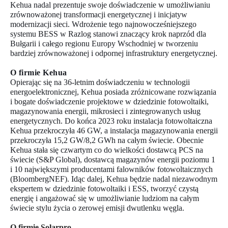
Kehua nadal prezentuje swoje doświadczenie w umożliwianiu
zrównoważonej transformacji energetycznej i inicjatyw
modernizacji sieci. Wdrożenie tego najnowocześniejszego
systemu BESS w Razlog stanowi znaczący krok naprzód dla
Bułgarii i całego regionu Europy Wschodniej w tworzeniu
bardziej zrównoważonej i odpornej infrastruktury energetycznej.
O firmie Kehua
Opierając się na 36-letnim doświadczeniu w technologii
energoelektronicznej, Kehua posiada zróżnicowane rozwiązania
i bogate doświadczenie projektowe w dziedzinie fotowoltaiki,
magazynowania energii, mikrosieci i zintegrowanych usług
energetycznych. Do końca 2023 roku instalacja fotowoltaiczna
Kehua przekroczyła 46 GW, a instalacja magazynowania energii
przekroczyła 15,2 GW/8,2 GWh na całym świecie. Obecnie
Kehua stała się czwartym co do wielkości dostawcą PCS na
świecie (S&P Global), dostawcą magazynów energii poziomu 1
i 10 największymi producentami falowników fotowoltaicznych
(BloombergNEF). Idąc dalej, Kehua będzie nadal niezawodnym
ekspertem w dziedzinie fotowoltaiki i ESS, tworzyć czystą
energię i angażować się w umożliwianie ludziom na całym
świecie stylu życia o zerowej emisji dwutlenku węgla.
O firmie Solarpro