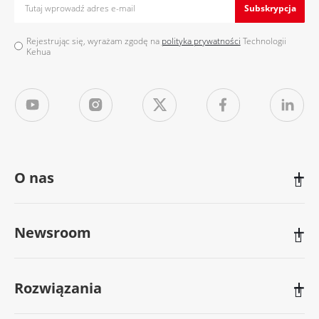
Subskrypcja
Rejestrując się, wyrażam zgodę na
polityka prywatności
Technologii
Kehua
O nas

Newsroom

Rozwiązania
