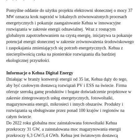
Pomyślne oddanie do użytku projektu elektrowni słonecznej o mocy 37
MW oznacza krok naprzód w lokalnych zrównoważonych procesach
energetycznych i pokazuje zaangażowanie Kehua w innowacyjne
rozwiązania w zakresie energii odnawialnej. Wraz z rosnącym
globalnym zapotrzebowaniem na czystą energię, inicjatywa ta pokazuje
potencjał energii słonecznej w zakresie zrównoważenia środowiskowego
i zaspokajania zmieniających się potrzeb energetycznych. Kehua z
niecierpliwością czeka na pionierskie rozwiązania dla bardziej
ekologicznej przyszłości.
Informacje o Kehua Digital Energy
Działając w branży konwersji energii od 35 lat, Kehua dąży do tego,
aby być czołowym dostawcą rozwiązań PV i ESS na świecie. Firma
oferuje szeroką gamę produktów i bogate doświadczenie projektowe w
zakresie zintegrowanych usług energetycznych, fotowoltaiki,
magazynowania energii, mikrosieci i innych obszarów. Produkty i
rozwiązania są obsługiwane przez ponad 100 krajów i regionów na
całym świecie.
Do 2022 roku globalna moc zainstalowana fotowoltaiki Kehua
przekroczy 31 GW, a zainstalowana moc magazynowania energii
przekroczy 6,3 GW/5,4 GWh. Kehua jest światowym dostawcą