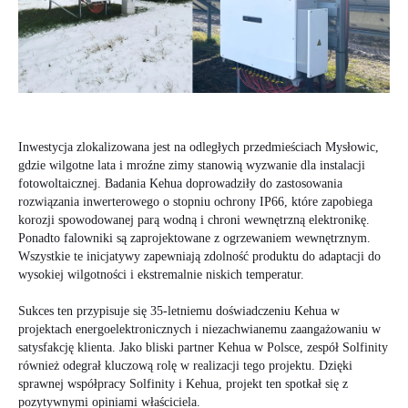
Inwestycja zlokalizowana jest na odległych przedmieściach Mysłowic,
gdzie wilgotne lata i mroźne zimy stanowią wyzwanie dla instalacji
fotowoltaicznej. Badania Kehua doprowadziły do zastosowania
rozwiązania inwerterowego o stopniu ochrony IP66, które zapobiega
korozji spowodowanej parą wodną i chroni wewnętrzną elektronikę.
Ponadto falowniki są zaprojektowane z ogrzewaniem wewnętrznym.
Wszystkie te inicjatywy zapewniają zdolność produktu do adaptacji do
wysokiej wilgotności i ekstremalnie niskich temperatur.
Sukces ten przypisuje się 35-letniemu doświadczeniu Kehua w
projektach energoelektronicznych i niezachwianemu zaangażowaniu w
satysfakcję klienta. Jako bliski partner Kehua w Polsce, zespół Solfinity
również odegrał kluczową rolę w realizacji tego projektu. Dzięki
sprawnej współpracy Solfinity i Kehua, projekt ten spotkał się z
pozytywnymi opiniami właściciela.