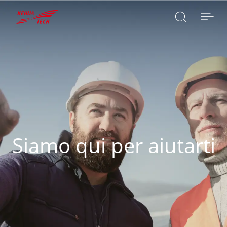

CERCA

Siamo qui per aiutarti