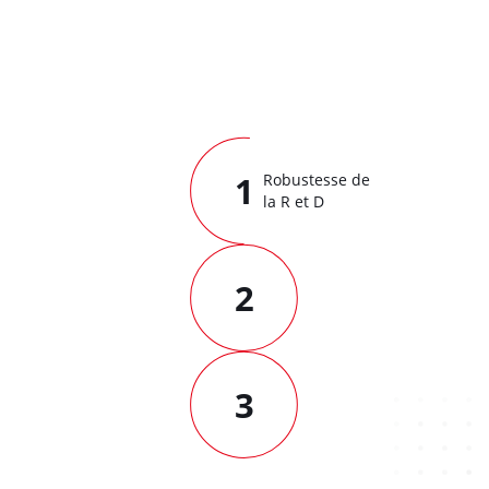
1
Robustesse de
la R et D
2
3