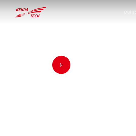
Kehua, fournisseur de solutions éne
Qui 
et est devenue une entreprise cotée
consacre à sa mission de fournir une 
à devenir le principal fournisseur m
et la conservation de l’énergie.
中文
Global
Deutschland

中文
English
Deutsch
Éducation
Téléchargement
Industrie
Énergi
O